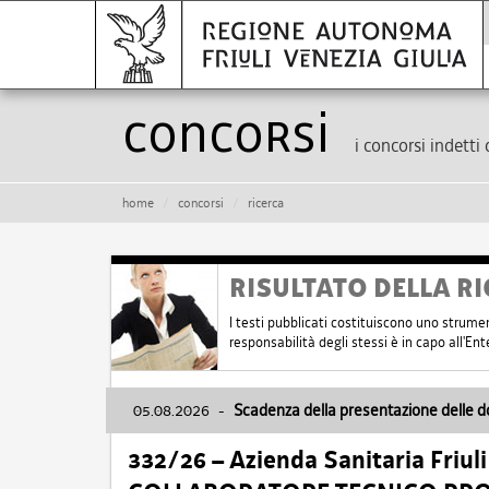
Concorsi
i concorsi indetti 
home
concorsi
ricerca
RISULTATO DELLA RI
I testi pubblicati costituiscono uno strume
responsabilità degli stessi è in capo all'E
05.08.2026
-
Scadenza della presentazione delle 
332/26 – Azienda Sanitaria Friul