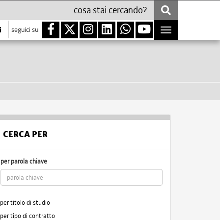
i
seguici su
Toggle
navigation
CERCA PER
per parola chiave
per titolo di studio
per tipo di contratto