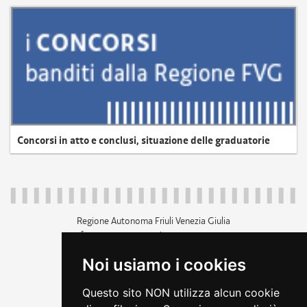
Concorsi in atto e conclusi, situazione delle graduatorie
Regione Autonoma Friuli Venezia Giulia
c.f. 80014930327; p.iva 00526040324
piazza Unità d'Italia 1 Trieste
Noi usiamo i cookies
+39 040 3771111
regione.friuliveneziagiulia@certregione.fvg.it
Questo sito NON utilizza alcun cookie
amministrazione trasparente