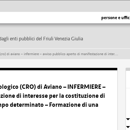
persone e uffic
dagli enti pubblici del Friuli Venezia Giulia
blico aperto di manifestazione di interesse per la costituzione di rapporti di lavoro subordinato a tempo determinato – formazione di una graduatoria
ologico (CRO) di Aviano – INFERMIERE –
ione di interesse per la costituzione di
empo determinato – Formazione di una