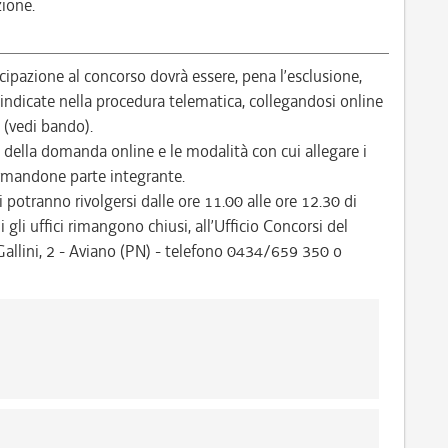
zione.
pazione al concorso dovrà essere, pena l’esclusione,
ndicate nella procedura telematica, collegandosi online
/ (vedi bando).
 della domanda online e le modalità con cui allegare i
ormandone parte integrante.
i potranno rivolgersi dalle ore 11.00 alle ore 12.30 di
ui gli uffici rimangono chiusi, all’Ufficio Concorsi del
allini, 2 - Aviano (PN) - telefono 0434/659 350 o