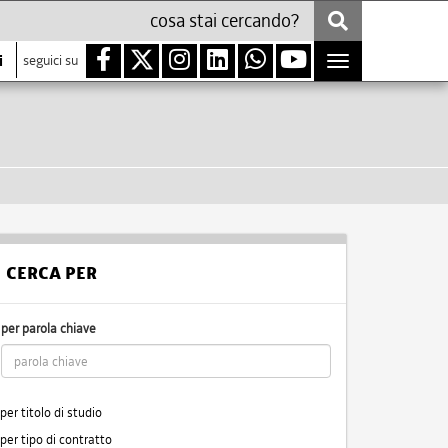
i
seguici su
Toggle
navigation
CERCA PER
per parola chiave
per titolo di studio
per tipo di contratto