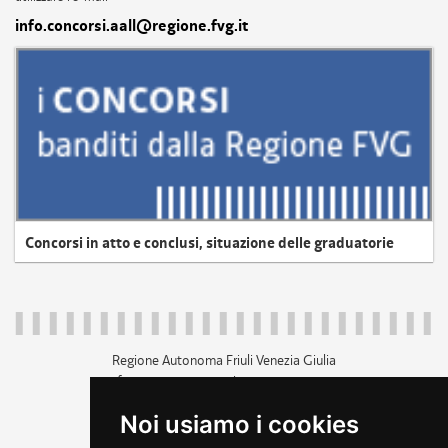
info.concorsi.aall@regione.fvg.it
Concorsi in atto e conclusi, situazione delle graduatorie
Regione Autonoma Friuli Venezia Giulia
c.f. 80014930327; p.iva 00526040324
piazza Unità d'Italia 1 Trieste
Noi usiamo i cookies
+39 040 3771111
regione.friuliveneziagiulia@certregione.fvg.it