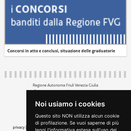
Concorsi in atto e conclusi, situazione delle graduatorie
Regione Autonoma Friuli Venezia Giulia
c.f. 80014930327; p.iva 00526040324
piazza Unità d'Italia 1 Trieste
Noi usiamo i cookies
+39 040 3771111
regione.friuliveneziagiulia@certregione.fvg.it
Questo sito NON utilizza alcun cookie
amministrazione trasparente
di profilazione. Se vuoi saperne di più
privacy
|
cookie
|
note legali
|
accessibilità
|
rss
|
dichiarazione di
leggi l'informativa estesa sull'uso dei