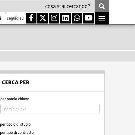
i
seguici su
Toggle
navigation
CERCA PER
per parola chiave
per titolo di studio
per tipo di contratto