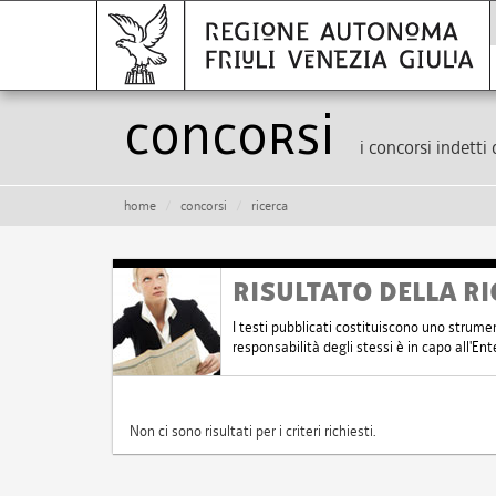
Concorsi
i concorsi indetti 
home
concorsi
ricerca
RISULTATO DELLA RI
I testi pubblicati costituiscono uno strume
responsabilità degli stessi è in capo all'E
Non ci sono risultati per i criteri richiesti.