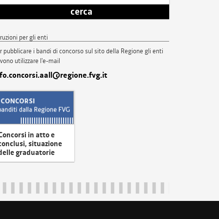
cerca
truzioni per gli enti
r pubblicare i bandi di concorso sul sito della Regione gli enti
vono utilizzare l'e-mail
nfo.concorsi.aall@regione.fvg.it
Concorsi in atto e
conclusi, situazione
delle graduatorie
uliveneziagiulia@certregione.fvg.it