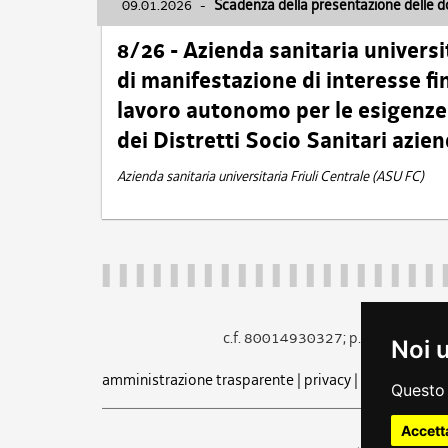
09.01.2026
-
Scadenza della presentazione delle 
8/26 - Azienda sanitaria universi
di manifestazione di interesse fin
lavoro autonomo per le esigenze 
dei Distretti Socio Sanitari azien
Azienda sanitaria universitaria Friuli Centrale (ASU FC)
c.f. 80014930327; p.iva 005260
Noi 
amministrazione trasparente
|
privacy
|
cookie
|
note 
Questo 
Accett