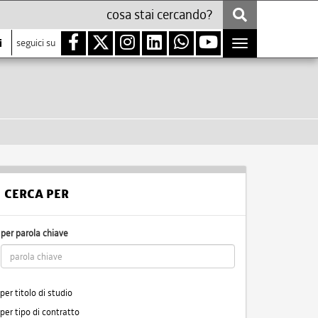
i
seguici su
Toggle
navigation
CERCA PER
per parola chiave
per titolo di studio
per tipo di contratto