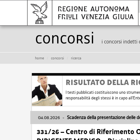
Concorsi
i concorsi indetti 
home
concorsi
ricerca
RISULTATO DELLA RI
I testi pubblicati costituiscono uno strume
responsabilità degli stessi è in capo all'E
04.08.2026
-
Scadenza della presentazione delle 
331/26 – Centro di Riferimento 