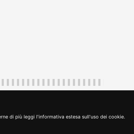
uliveneziagiulia@certregione.fvg.it
ambio preferenze cookie
|
loginFVG
ne di più leggi l'informativa estesa sull'uso dei cookie.
seguici su