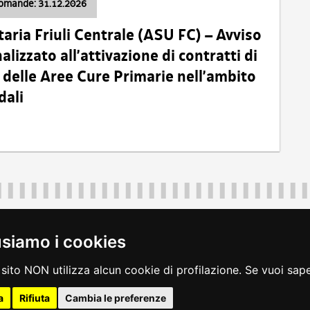
domande: 31.12.2026
taria Friuli Centrale (ASU FC) – Avviso
alizzato all’attivazione di contratti di
delle Aree Cure Primarie nell’ambito
dali
Regione Autonoma Friuli Venezia Giulia
40324
|
piazza Unità d'Italia 1 Trieste
|
+39 040 3771111
|
regione.fri
usiamo i cookies
legali
|
accessibilità
|
rss
|
dichiarazione di accessibilità
|
feedback
|
c
sito NON utilizza alcun cookie di profilazione. Se vuoi saper
a
Rifiuta
Cambia le preferenze