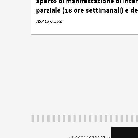
aperto di manifestazione di int
parziale (18 ore settimanali) e 
ASP La Quiete
c.f. 80014930327; p.iva 005260