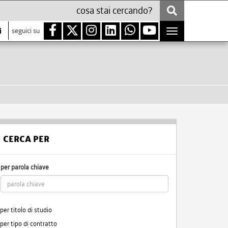
i
seguici su
Toggle
navigation
CERCA PER
per parola chiave
per titolo di studio
per tipo di contratto