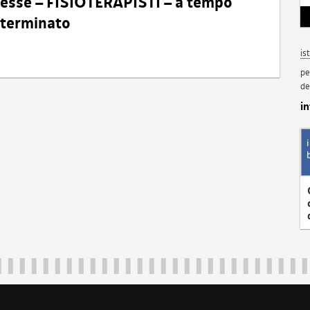
eresse – FISIOTERAPISTI – a tempo
determinato
is
pe
de
i
Regione Autonoma Friuli Venezia Giulia
40324
|
piazza Unità d'Italia 1 Trieste
|
+39 040 3771111
|
regione.fri