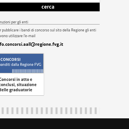
cerca
truzioni per gli enti
r pubblicare i bandi di concorso sul sito della Regione gli enti
vono utilizzare l'e-mail
nfo.concorsi.aall@regione.fvg.it
Concorsi in atto e
conclusi, situazione
delle graduatorie
uliveneziagiulia@certregione.fvg.it