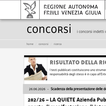
Concorsi
i concorsi indetti 
home
concorsi
ricerca
RISULTATO DELLA RI
I testi pubblicati costituiscono uno strume
responsabilità degli stessi è in capo all'E
26.06.2026
-
Scadenza della presentazione delle 
282/26 – LA QUIETE Azienda Pubbl