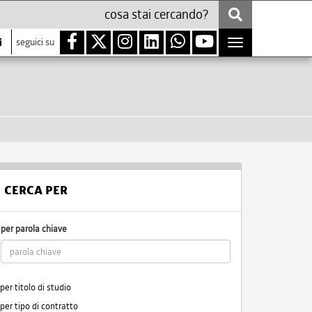
i
seguici su
Toggle
navigation
CERCA PER
per parola chiave
per titolo di studio
per tipo di contratto