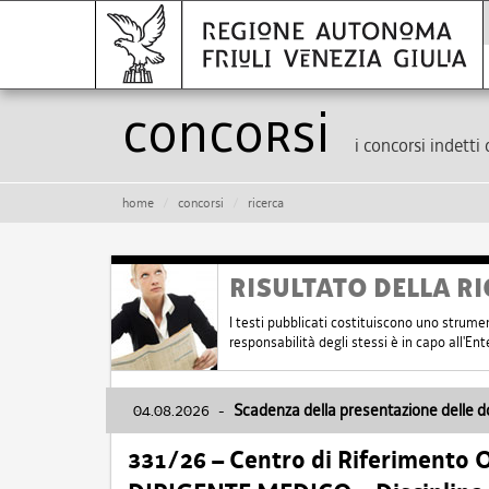
Concorsi
i concorsi indetti 
home
concorsi
ricerca
RISULTATO DELLA RI
I testi pubblicati costituiscono uno strume
responsabilità degli stessi è in capo all'E
04.08.2026
-
Scadenza della presentazione delle 
331/26 – Centro di Riferimento 