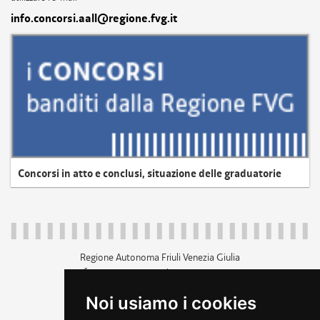
info.concorsi.aall@regione.fvg.it
Concorsi in atto e conclusi, situazione delle graduatorie
Regione Autonoma Friuli Venezia Giulia
c.f. 80014930327; p.iva 00526040324
piazza Unità d'Italia 1 Trieste
Noi usiamo i cookies
+39 040 3771111
regione.friuliveneziagiulia@certregione.fvg.it