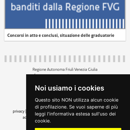
Concorsi in atto e conclusi, situazione delle graduatorie
Regione Autonoma Friuli Venezia Giulia
c.f. 80014930327; p.iva 00526040324
piazza Unità d'Italia 1 Trieste
Noi usiamo i cookies
+39 040 3771111
regione.friuliveneziagiulia@certregione.fvg.it
Questo sito NON utilizza alcun cookie
amministrazione trasparente
di profilazione. Se vuoi saperne di più
privacy
|
cookie
|
note legali
|
accessibilità
|
rss
|
dichiarazione di
leggi l'informativa estesa sull'uso dei
accessibilità
|
feedback
|
cambio preferenze cookie
cookie.
seguici su