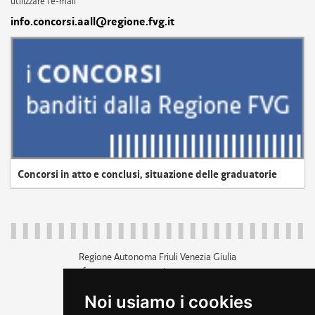
utilizzare l'e-mail
info.concorsi.aall@regione.fvg.it
Concorsi in atto e conclusi, situazione delle graduatorie
Regione Autonoma Friuli Venezia Giulia
c.f. 80014930327; p.iva 00526040324
piazza Unità d'Italia 1 Trieste
Noi usiamo i cookies
+39 040 3771111