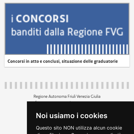
Concorsi in atto e conclusi, situazione delle graduatorie
Regione Autonoma Friuli Venezia Giulia
c.f. 80014930327; p.iva 00526040324
piazza Unità d'Italia 1 Trieste
Noi usiamo i cookies
+39 040 3771111
regione.friuliveneziagiulia@certregione.fvg.it
Questo sito NON utilizza alcun cookie
amministrazione trasparente