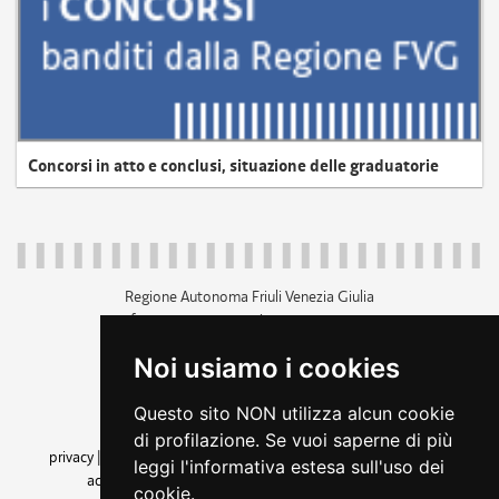
Concorsi in atto e conclusi, situazione delle graduatorie
Regione Autonoma Friuli Venezia Giulia
c.f. 80014930327; p.iva 00526040324
piazza Unità d'Italia 1 Trieste
Noi usiamo i cookies
+39 040 3771111
regione.friuliveneziagiulia@certregione.fvg.it
Questo sito NON utilizza alcun cookie
amministrazione trasparente
di profilazione. Se vuoi saperne di più
privacy
|
cookie
|
note legali
|
accessibilità
|
rss
|
dichiarazione di
leggi l'informativa estesa sull'uso dei
accessibilità
|
feedback
|
cambio preferenze cookie
cookie.