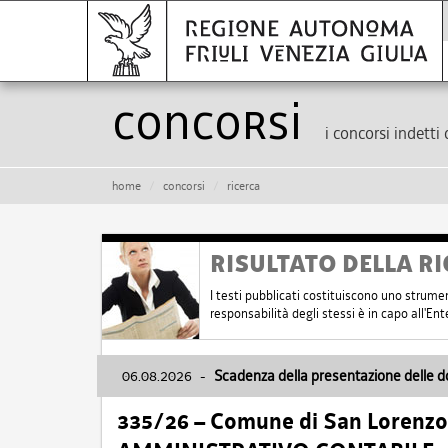
Concorsi
i concorsi indetti 
home
concorsi
ricerca
RISULTATO DELLA RI
I testi pubblicati costituiscono uno strume
responsabilità degli stessi è in capo all'E
06.08.2026
-
Scadenza della presentazione delle 
335/26 – Comune di San Lorenzo 