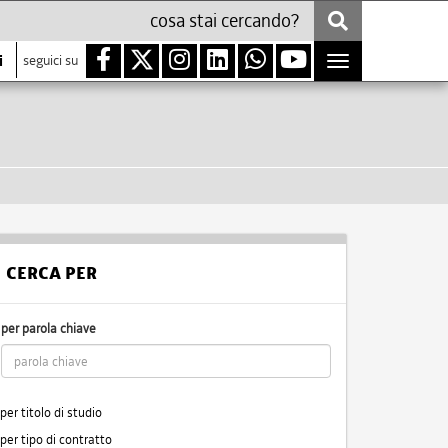
i
seguici su
Toggle
navigation
CERCA PER
per parola chiave
per titolo di studio
per tipo di contratto