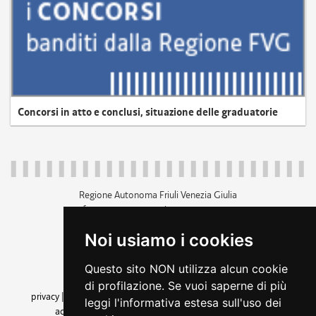
Concorsi in atto e conclusi, situazione delle graduatorie
Regione Autonoma Friuli Venezia Giulia
c.f. 80014930327; p.iva 00526040324
piazza Unità d'Italia 1 Trieste
Noi usiamo i cookies
+39 040 3771111
regione.friuliveneziagiulia@certregione.fvg.it
Questo sito NON utilizza alcun cookie
amministrazione trasparente
di profilazione. Se vuoi saperne di più
privacy
|
cookie
|
note legali
|
accessibilità
|
rss
|
dichiarazione di
leggi l'informativa estesa sull'uso dei
accessibilità
|
feedback
|
cambio preferenze cookie