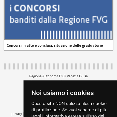
Concorsi in atto e conclusi, situazione delle graduatorie
Regione Autonoma Friuli Venezia Giulia
c.f. 80014930327; p.iva 00526040324
piazza Unità d'Italia 1 Trieste
Noi usiamo i cookies
+39 040 3771111
regione.friuliveneziagiulia@certregione.fvg.it
Questo sito NON utilizza alcun cookie
amministrazione trasparente
di profilazione. Se vuoi saperne di più
privacy
|
cookie
|
note legali
|
accessibilità
|
rss
|
dichiarazione di
leggi l'informativa estesa sull'uso dei