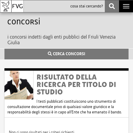
Togg
navi
Concorsi
i concorsi indetti dagli enti pubblici del Friuli Venezia
Giulia
CERCA CONCORSI
RISULTATO DELLA
RICERCA PER TITOLO DI
STUDIO
I testi pubblicati costituiscono uno strumento di
consultazione documentale privo di qualsiasi valore giuridico e la
responsabilità degli stessi è in capo all'Ente che ha emanato il bando.
Non ci sono risultati per i criteri richiesti.