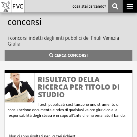
Togg
navi
Concorsi
i concorsi indetti dagli enti pubblici del Friuli Venezia
Giulia
CERCA CONCORSI
RISULTATO DELLA
RICERCA PER TITOLO DI
STUDIO
I testi pubblicati costituiscono uno strumento di
consultazione documentale privo di qualsiasi valore giuridico e la
responsabilità degli stessi è in capo all'Ente che ha emanato il bando.
Non ci sono risultati per i criteri richiesti.