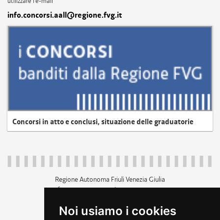
utilizzare l'e-mail
info.concorsi.aall@regione.fvg.it
Concorsi in atto e conclusi, situazione delle graduatorie
Regione Autonoma Friuli Venezia Giulia
c.f. 80014930327; p.iva 00526040324
piazza Unità d'Italia 1 Trieste
Noi usiamo i cookies
+39 040 3771111