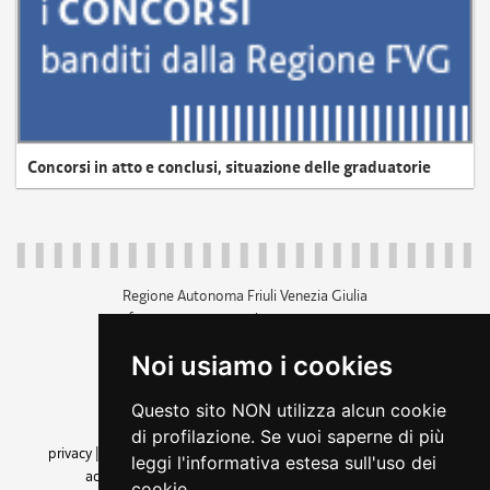
Concorsi in atto e conclusi, situazione delle graduatorie
Regione Autonoma Friuli Venezia Giulia
c.f. 80014930327; p.iva 00526040324
piazza Unità d'Italia 1 Trieste
Noi usiamo i cookies
+39 040 3771111
regione.friuliveneziagiulia@certregione.fvg.it
Questo sito NON utilizza alcun cookie
amministrazione trasparente
di profilazione. Se vuoi saperne di più
privacy
|
cookie
|
note legali
|
accessibilità
|
rss
|
dichiarazione di
leggi l'informativa estesa sull'uso dei
accessibilità
|
feedback
|
cambio preferenze cookie
cookie.