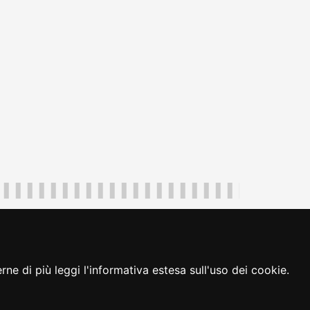
uliveneziagiulia@certregione.fvg.it
ambio preferenze cookie
|
loginFVG
ne di più leggi l'informativa estesa sull'uso dei cookie.
seguici su