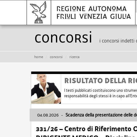
Concorsi
i concorsi indetti 
home
concorsi
ricerca
RISULTATO DELLA RI
I testi pubblicati costituiscono uno strume
responsabilità degli stessi è in capo all'E
04.08.2026
-
Scadenza della presentazione delle 
331/26 – Centro di Riferimento 