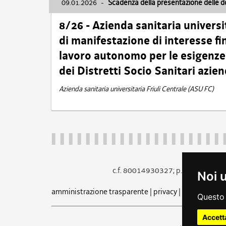
09.01.2026
-
Scadenza della presentazione delle 
8/26 - Azienda sanitaria universi
di manifestazione di interesse fin
lavoro autonomo per le esigenze 
dei Distretti Socio Sanitari azien
Azienda sanitaria universitaria Friuli Centrale (ASU FC)
c.f. 80014930327; p.iva 005260
Noi 
amministrazione trasparente
|
privacy
|
cookie
|
note 
Questo 
Accett