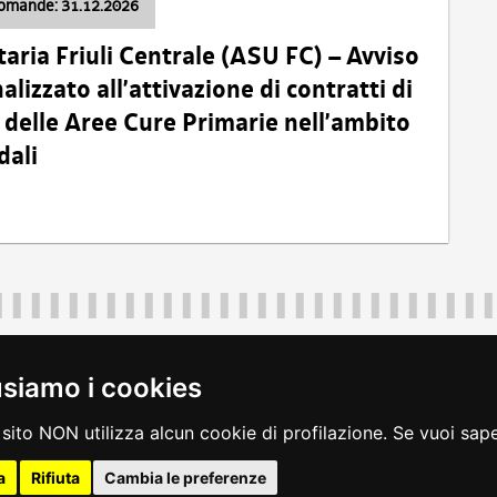
domande: 31.12.2026
taria Friuli Centrale (ASU FC) – Avviso
alizzato all’attivazione di contratti di
delle Aree Cure Primarie nell’ambito
dali
Regione Autonoma Friuli Venezia Giulia
40324
|
piazza Unità d'Italia 1 Trieste
|
+39 040 3771111
|
regione.fri
usiamo i cookies
legali
|
accessibilità
|
rss
|
dichiarazione di accessibilità
|
feedback
|
c
sito NON utilizza alcun cookie di profilazione. Se vuoi saper
a
Rifiuta
Cambia le preferenze