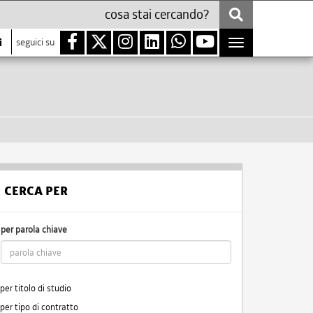
i
seguici su
Toggle
navigation
CERCA PER
per parola chiave
per titolo di studio
per tipo di contratto