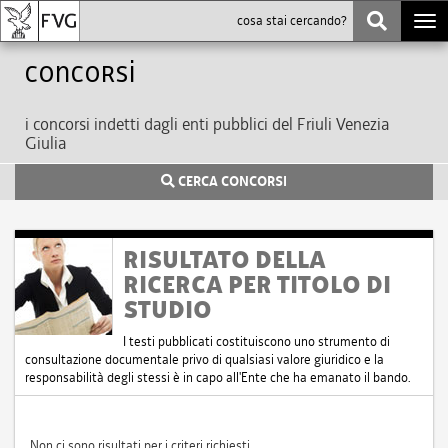
Togg
navi
Concorsi
i concorsi indetti dagli enti pubblici del Friuli Venezia
Giulia
CERCA CONCORSI
RISULTATO DELLA
RICERCA PER TITOLO DI
STUDIO
I testi pubblicati costituiscono uno strumento di
consultazione documentale privo di qualsiasi valore giuridico e la
responsabilità degli stessi è in capo all'Ente che ha emanato il bando.
Non ci sono risultati per i criteri richiesti.