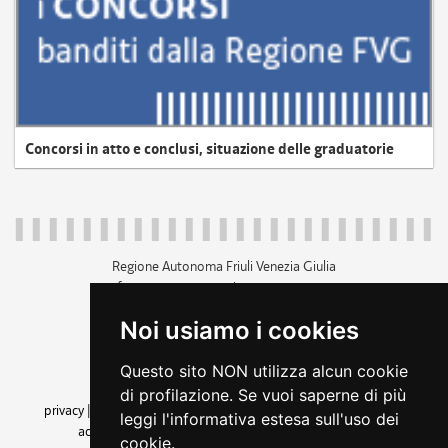
Concorsi in atto e conclusi, situazione delle graduatorie
Regione Autonoma Friuli Venezia Giulia
c.f. 80014930327; p.iva 00526040324
piazza Unità d'Italia 1 Trieste
Noi usiamo i cookies
+39 040 3771111
regione.friuliveneziagiulia@certregione.fvg.it
Questo sito NON utilizza alcun cookie
amministrazione trasparente
di profilazione. Se vuoi saperne di più
privacy
|
cookie
|
note legali
|
accessibilità
|
rss
|
dichiarazione di
leggi l'informativa estesa sull'uso dei
accessibilità
|
feedback
|
cambio preferenze cookie
cookie.