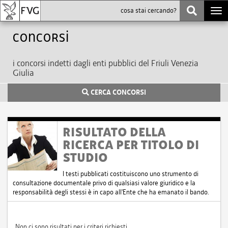
Togg
navi
Concorsi
i concorsi indetti dagli enti pubblici del Friuli Venezia
Giulia
CERCA CONCORSI
RISULTATO DELLA
RICERCA PER TITOLO DI
STUDIO
I testi pubblicati costituiscono uno strumento di
consultazione documentale privo di qualsiasi valore giuridico e la
responsabilità degli stessi è in capo all'Ente che ha emanato il bando.
Non ci sono risultati per i criteri richiesti.