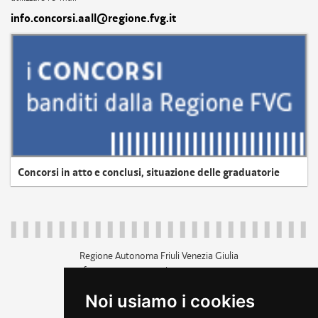
info.concorsi.aall@regione.fvg.it
Concorsi in atto e conclusi, situazione delle graduatorie
Regione Autonoma Friuli Venezia Giulia
c.f. 80014930327; p.iva 00526040324
piazza Unità d'Italia 1 Trieste
Noi usiamo i cookies
+39 040 3771111
regione.friuliveneziagiulia@certregione.fvg.it