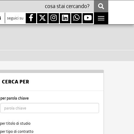
i
seguici su
Toggle
navigation
CERCA PER
per parola chiave
per titolo di studio
per tipo di contratto