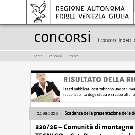
Concorsi
i concorsi indetti 
home
concorsi
ricerca
RISULTATO DELLA RI
I testi pubblicati costituiscono uno strume
responsabilità degli stessi è in capo all'E
04.08.2026
-
Scadenza della presentazione delle 
330/26 – Comunità di montagna