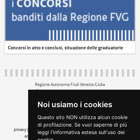
Concorsi in atto e conclusi, situazione delle graduatorie
Regione Autonoma Friuli Venezia Giulia
c.f. 80014930327; p.iva 00526040324
piazza Unità d'Italia 1 Trieste
Noi usiamo i cookies
+39 040 3771111
regione.friuliveneziagiulia@certregione.fvg.it
Questo sito NON utilizza alcun cookie
amministrazione trasparente
di profilazione. Se vuoi saperne di più
privacy
|
cookie
|
note legali
|
accessibilità
|
rss
|
dichiarazione di
leggi l'informativa estesa sull'uso dei
accessibilità
|
feedback
|
cambio preferenze cookie
cookie.