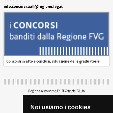
info.concorsi.aall@regione.fvg.it
Concorsi in atto e conclusi, situazione delle graduatorie
Regione Autonoma Friuli Venezia Giulia
c.f. 80014930327; p.iva 00526040324
piazza Unità d'Italia 1 Trieste
Noi usiamo i cookies
+39 040 3771111
regione.friuliveneziagiulia@certregione.fvg.it