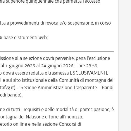
ia superiore quinquennale che permetta l’accesso
tta a provvedimenti di revoca e/o sospensione, in corso
 di base e strumenti web;
ione alla selezione dovrà pervenire, pena l’esclusione
: dal 1 giugno 2026 al 24 giugno 2026 – ore 23:59.
so dovrà essere redatta e trasmessa ESCLUSIVAMENTE
le sul sito istituzionale della Comunità di montagna del
itafvg.it) – Sezione Amministrazione Trasparente – Bandi
vedi bando).
ne di tutti i requisiti e delle modalità di partecipazione, è
ontagna del Natisone e Torre all’indirizzo:
etorio on line e nella sezione Concorsi di