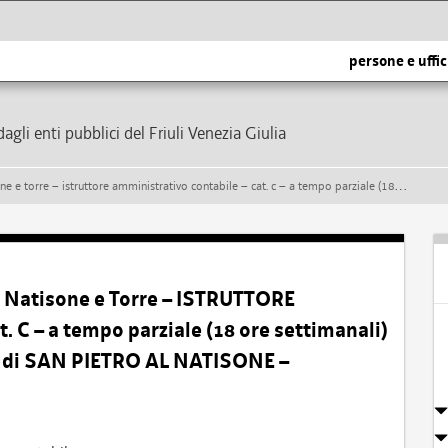
persone e uffic
dagli enti pubblici del Friuli Venezia Giulia
tabile – cat. c – a tempo parziale (18 ore settimanali) e indeterminato – presso il comune di san pietro al natisone – formazione di una graduatoria
 Natisone e Torre – ISTRUTTORE
 – a tempo parziale (18 ore settimanali)
e di SAN PIETRO AL NATISONE –