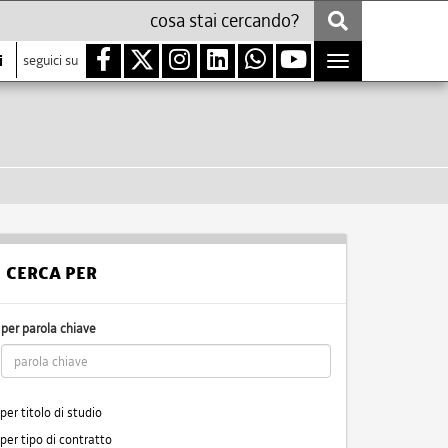
i
seguici su
Toggle
navigation
CERCA PER
per parola chiave
per titolo di studio
per tipo di contratto