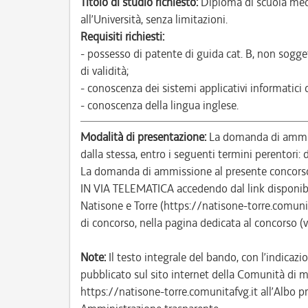
Titolo di studio richiesto:
Diploma di scuola med
all’Università, senza limitazioni.
Requisiti richiesti:
- possesso di patente di guida cat. B, non sogge
di validità;
- conoscenza dei sistemi applicativi informatici
- conoscenza della lingua inglese.
Modalità di presentazione:
La domanda di ammiss
dalla stessa, entro i seguenti termini perentori
La domanda di ammissione al presente concor
IN VIA TELEMATICA accedendo dal link disponibi
Natisone e Torre (https://natisone-torre.comun
di concorso, nella pagina dedicata al concorso (
Note:
Il testo integrale del bando, con l’indicazio
pubblicato sul sito internet della Comunità di m
https://natisone-torre.comunitafvg.it all’Albo pr