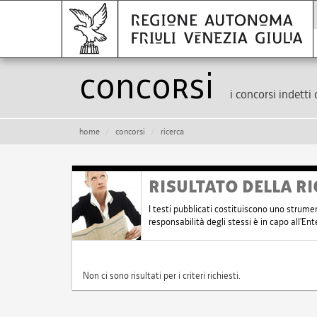
Concorsi
i concorsi indetti 
home
concorsi
ricerca
RISULTATO DELLA RI
I testi pubblicati costituiscono uno strume
responsabilità degli stessi è in capo all'E
Non ci sono risultati per i criteri richiesti.