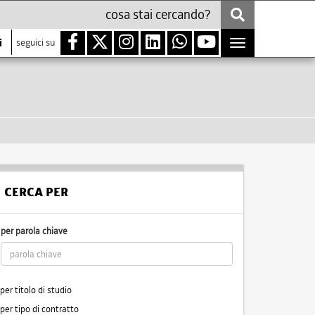
i
seguici su
Toggle
navigation
CERCA PER
per parola chiave
per titolo di studio
per tipo di contratto