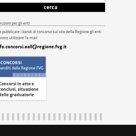
cerca
truzioni per gli enti
r pubblicare i bandi di concorso sul sito della Regione gli enti
vono utilizzare l'e-mail
nfo.concorsi.aall@regione.fvg.it
Concorsi in atto e
conclusi, situazione
delle graduatorie
uliveneziagiulia@certregione.fvg.it