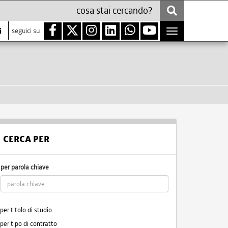
i
seguici su
Toggle
navigation
CERCA PER
per parola chiave
per titolo di studio
per tipo di contratto