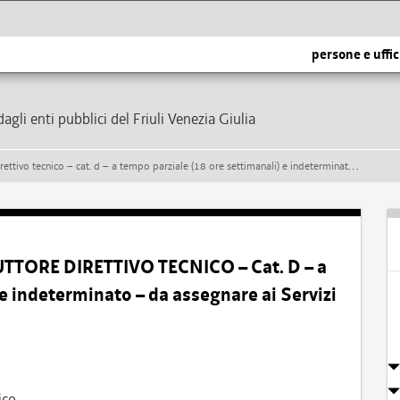
persone e uffic
dagli enti pubblici del Friuli Venezia Giulia
 d – a tempo parziale (18 ore settimanali) e indeterminato – da assegnare ai servizi tecnici del comune di taipana
UTTORE DIRETTIVO TECNICO – Cat. D – a
 e indeterminato – da assegnare ai Servizi
ico