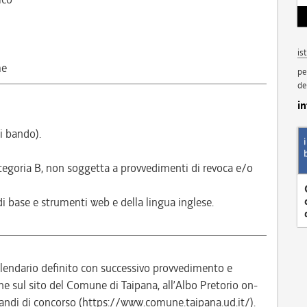
is
me
pe
de
i
i bando).
ategoria B, non soggetta a provvedimenti di revoca e/o
di base e strumenti web e della lingua inglese.
alendario definito con successivo provvedimento e
sul sito del Comune di Taipana, all’Albo Pretorio on-
andi di concorso (https://www.comune.taipana.ud.it/).