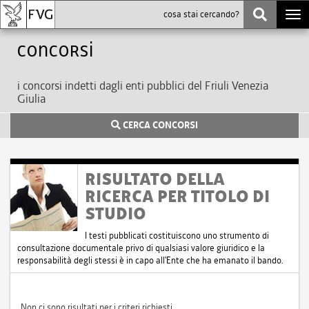
Togg
navi
Concorsi
i concorsi indetti dagli enti pubblici del Friuli Venezia
Giulia
CERCA CONCORSI
RISULTATO DELLA
RICERCA PER TITOLO DI
STUDIO
I testi pubblicati costituiscono uno strumento di
consultazione documentale privo di qualsiasi valore giuridico e la
responsabilità degli stessi è in capo all'Ente che ha emanato il bando.
Non ci sono risultati per i criteri richiesti.