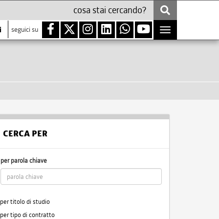
i
seguici su
Toggle
navigation
CERCA PER
per parola chiave
per titolo di studio
per tipo di contratto