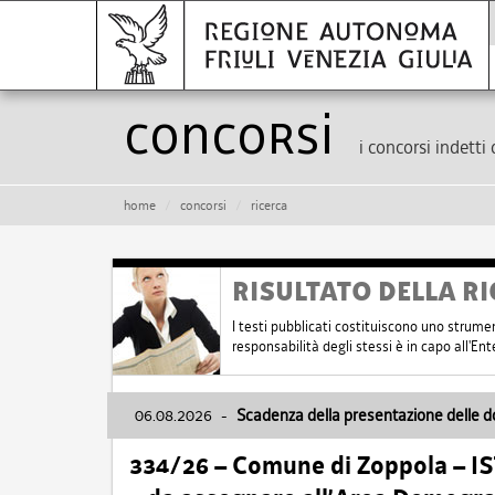
Concorsi
i concorsi indetti 
home
concorsi
ricerca
RISULTATO DELLA RI
I testi pubblicati costituiscono uno strume
responsabilità degli stessi è in capo all'E
06.08.2026
-
Scadenza della presentazione delle 
334/26 – Comune di Zoppola – 