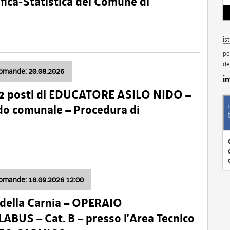
fica-Statistica del Comune di
is
pe
de
domande: 20.08.2026
i
 2 posti di EDUCATORE ASILO NIDO –
nido comunale – Procedura di
domande: 18.09.2026 12:00
della Carnia – OPERAIO
US – Cat. B – presso l’Area Tecnico