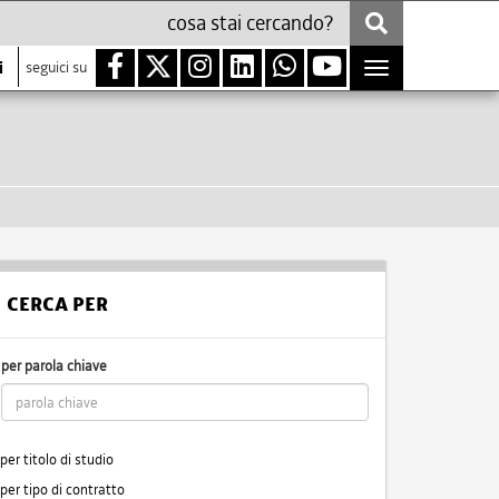
i
seguici su
Toggle
navigation
CERCA PER
per parola chiave
per titolo di studio
per tipo di contratto