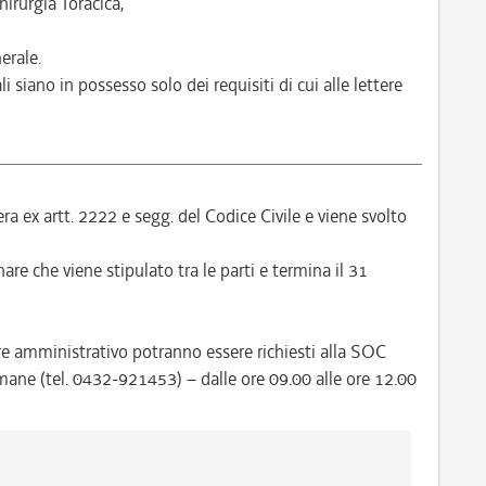
irurgia Toracica,
erale.
siano in possesso solo dei requisiti di cui alle lettere
ra ex artt. 2222 e segg. del Codice Civile e viene svolto
nare che viene stipulato tra le parti e termina il 31
re amministrativo potranno essere richiesti alla SOC
ane (tel. 0432-921453) – dalle ore 09.00 alle ore 12.00