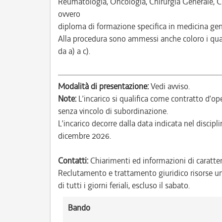
Reumatologia, Oncologia, Chirurgia Generale, Ch
ovvero
diploma di formazione specifica in medicina gen
Alla procedura sono ammessi anche coloro i quali 
da a) a c).
Modalità di presentazione:
Vedi avviso.
Note:
L’incarico si qualifica come contratto d’ope
senza vincolo di subordinazione.
L’incarico decorre dalla data indicata nel discipli
dicembre 2026.
Contatti:
Chiarimenti ed informazioni di caratte
Reclutamento e trattamento giuridico risorse um
di tutti i giorni feriali, escluso il sabato.
Bando