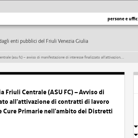
persone e uffic
dagli enti pubblici del Friuli Venezia Giulia
i interesse finalizzato all’attivazione di contratti di lavoro autonomo per le esigenze delle aree cure primarie nell’ambito dei distretti socio sanitari aziendali
a Friuli Centrale (ASU FC) – Avviso di
to all’attivazione di contratti di lavoro
 Cure Primarie nell’ambito dei Distretti