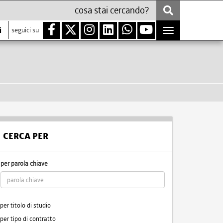
i
seguici su
Toggle
navigation
CERCA PER
per parola chiave
per titolo di studio
per tipo di contratto