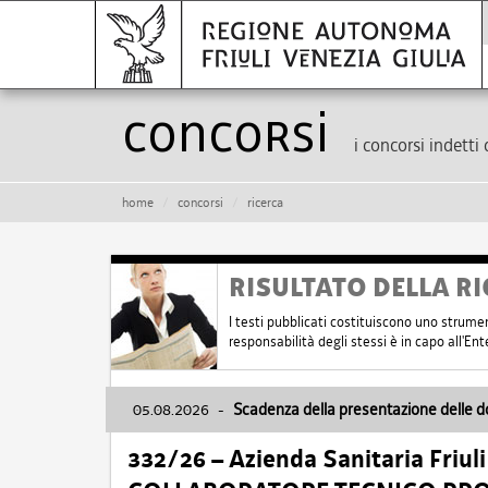
Concorsi
i concorsi indetti 
home
concorsi
ricerca
RISULTATO DELLA RI
I testi pubblicati costituiscono uno strume
responsabilità degli stessi è in capo all'E
05.08.2026
-
Scadenza della presentazione delle 
332/26 – Azienda Sanitaria Friul