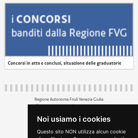
Concorsi in atto e conclusi, situazione delle graduatorie
Regione Autonoma Friuli Venezia Giulia
c.f. 80014930327; p.iva 00526040324
piazza Unità d'Italia 1 Trieste
Noi usiamo i cookies
+39 040 3771111
regione.friuliveneziagiulia@certregione.fvg.it
Questo sito NON utilizza alcun cookie
amministrazione trasparente