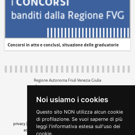
Concorsi in atto e conclusi, situazione delle graduatorie
Regione Autonoma Friuli Venezia Giulia
c.f. 80014930327; p.iva 00526040324
piazza Unità d'Italia 1 Trieste
Noi usiamo i cookies
+39 040 3771111
regione.friuliveneziagiulia@certregione.fvg.it
Questo sito NON utilizza alcun cookie
amministrazione trasparente
di profilazione. Se vuoi saperne di più
privacy
|
cookie
|
note legali
|
accessibilità
|
rss
|
dichiarazione di
leggi l'informativa estesa sull'uso dei
accessibilità
|
feedback
|
cambio preferenze cookie
cookie.