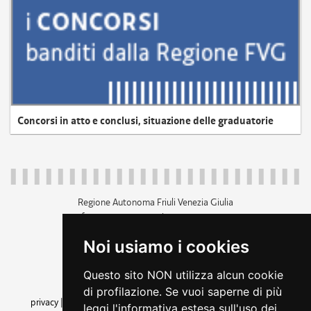
Concorsi in atto e conclusi, situazione delle graduatorie
Regione Autonoma Friuli Venezia Giulia
c.f. 80014930327; p.iva 00526040324
piazza Unità d'Italia 1 Trieste
Noi usiamo i cookies
+39 040 3771111
regione.friuliveneziagiulia@certregione.fvg.it
Questo sito NON utilizza alcun cookie
amministrazione trasparente
di profilazione. Se vuoi saperne di più
privacy
|
cookie
|
note legali
|
accessibilità
|
rss
|
dichiarazione di
leggi l'informativa estesa sull'uso dei