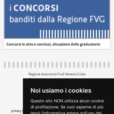
Concorsi in atto e conclusi, situazione delle graduatorie
Regione Autonoma Friuli Venezia Giulia
c.f. 80014930327; p.iva 00526040324
piazza Unità d'Italia 1 Trieste
Noi usiamo i cookies
+39 040 3771111
regione.friuliveneziagiulia@certregione.fvg.it
Questo sito NON utilizza alcun cookie
amministrazione trasparente
di profilazione. Se vuoi saperne di più
privacy
|
cookie
|
note legali
|
accessibilità
|
rss
|
dichiarazione di
leggi l'informativa estesa sull'uso dei