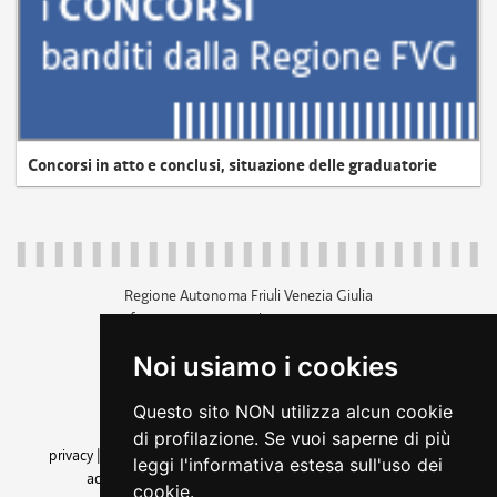
Concorsi in atto e conclusi, situazione delle graduatorie
Regione Autonoma Friuli Venezia Giulia
c.f. 80014930327; p.iva 00526040324
piazza Unità d'Italia 1 Trieste
Noi usiamo i cookies
+39 040 3771111
regione.friuliveneziagiulia@certregione.fvg.it
Questo sito NON utilizza alcun cookie
amministrazione trasparente
di profilazione. Se vuoi saperne di più
privacy
|
cookie
|
note legali
|
accessibilità
|
rss
|
dichiarazione di
leggi l'informativa estesa sull'uso dei
accessibilità
|
feedback
|
cambio preferenze cookie
cookie.