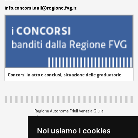
info.concorsi.aall@regione.fvg.it
Concorsi in atto e conclusi, situazione delle graduatorie
Regione Autonoma Friuli Venezia Giulia
c.f. 80014930327; p.iva 00526040324
piazza Unità d'Italia 1 Trieste
Noi usiamo i cookies
+39 040 3771111
regione.friuliveneziagiulia@certregione.fvg.it