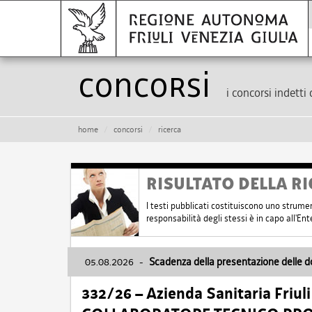
Concorsi
i concorsi indetti 
home
concorsi
ricerca
RISULTATO DELLA RI
I testi pubblicati costituiscono uno strume
responsabilità degli stessi è in capo all'E
05.08.2026
-
Scadenza della presentazione delle 
332/26 – Azienda Sanitaria Friul