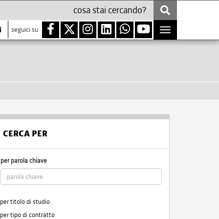
i
seguici su
Toggle
navigation
CERCA PER
per parola chiave
per titolo di studio
per tipo di contratto