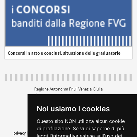
Concorsi in atto e conclusi, situazione delle graduatorie
Regione Autonoma Friuli Venezia Giulia
c.f. 80014930327; p.iva 00526040324
piazza Unità d'Italia 1 Trieste
Noi usiamo i cookies
+39 040 3771111
regione.friuliveneziagiulia@certregione.fvg.it
Questo sito NON utilizza alcun cookie
amministrazione trasparente
di profilazione. Se vuoi saperne di più
privacy
|
cookie
|
note legali
|
accessibilità
|
rss
|
dichiarazione di
leggi l'informativa estesa sull'uso dei