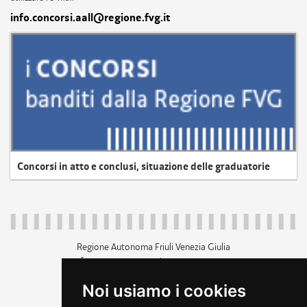
info.concorsi.aall@regione.fvg.it
Concorsi in atto e conclusi, situazione delle graduatorie
Regione Autonoma Friuli Venezia Giulia
c.f. 80014930327; p.iva 00526040324
piazza Unità d'Italia 1 Trieste
Noi usiamo i cookies
+39 040 3771111
regione.friuliveneziagiulia@certregione.fvg.it