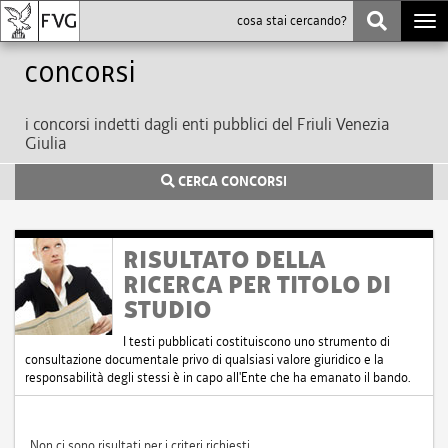
Togg
navi
Concorsi
i concorsi indetti dagli enti pubblici del Friuli Venezia
Giulia
CERCA CONCORSI
RISULTATO DELLA
RICERCA PER TITOLO DI
STUDIO
I testi pubblicati costituiscono uno strumento di
consultazione documentale privo di qualsiasi valore giuridico e la
responsabilità degli stessi è in capo all'Ente che ha emanato il bando.
Non ci sono risultati per i criteri richiesti.