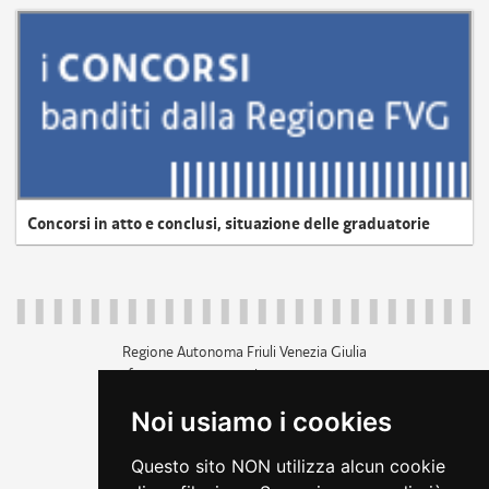
Concorsi in atto e conclusi, situazione delle graduatorie
Regione Autonoma Friuli Venezia Giulia
c.f. 80014930327; p.iva 00526040324
piazza Unità d'Italia 1 Trieste
Noi usiamo i cookies
+39 040 3771111
regione.friuliveneziagiulia@certregione.fvg.it
Questo sito NON utilizza alcun cookie
amministrazione trasparente