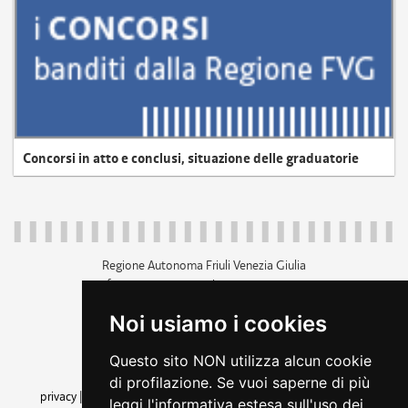
Concorsi in atto e conclusi, situazione delle graduatorie
Regione Autonoma Friuli Venezia Giulia
c.f. 80014930327; p.iva 00526040324
piazza Unità d'Italia 1 Trieste
Noi usiamo i cookies
+39 040 3771111
regione.friuliveneziagiulia@certregione.fvg.it
Questo sito NON utilizza alcun cookie
amministrazione trasparente
di profilazione. Se vuoi saperne di più
privacy
|
cookie
|
note legali
|
accessibilità
|
rss
|
dichiarazione di
leggi l'informativa estesa sull'uso dei