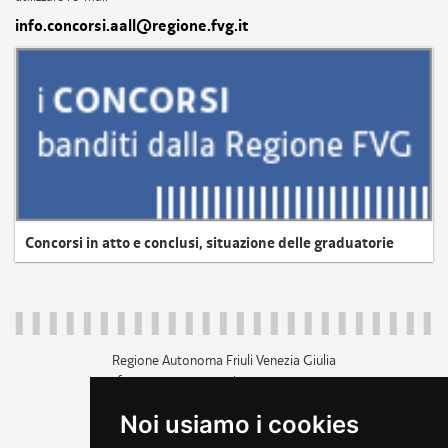
info.concorsi.aall@regione.fvg.it
Concorsi in atto e conclusi, situazione delle graduatorie
Regione Autonoma Friuli Venezia Giulia
c.f. 80014930327; p.iva 00526040324
piazza Unità d'Italia 1 Trieste
Noi usiamo i cookies
+39 040 3771111
regione.friuliveneziagiulia@certregione.fvg.it