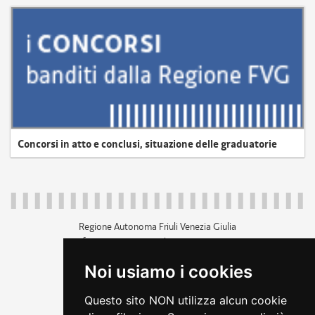
Concorsi in atto e conclusi, situazione delle graduatorie
Regione Autonoma Friuli Venezia Giulia
c.f. 80014930327; p.iva 00526040324
piazza Unità d'Italia 1 Trieste
Noi usiamo i cookies
+39 040 3771111
regione.friuliveneziagiulia@certregione.fvg.it
Questo sito NON utilizza alcun cookie
amministrazione trasparente